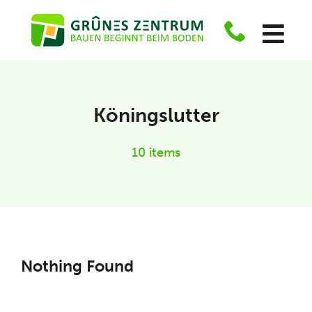
Zum
Inhalt
Tog
springen
Navi
Projektphasen
Köningslutter
Baugebiete
10 items
Leistungen
Referenzen
Nothing Found
Über uns